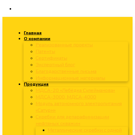
Главная
О компании
Реализованные проекты
Патенты
Сертификаты
Экспертный блог
Благодарственные письма
Информационные материалы
Продукция
МДСА-20 «Лебёдка Сулейманова»
МДСА-3000, МДСА-4000
Модуль автономного электропитания
«Сатурн»
Скребки для депарафинизации
нефтяных скважин
Металлические скребки с одной