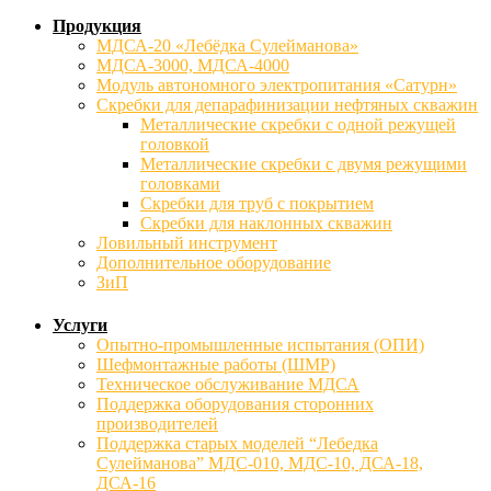
Продукция
МДСА-20 «Лебёдка Сулейманова»
МДСА-3000, МДСА-4000
Модуль автономного электропитания «Сатурн»
Скребки для депарафинизации нефтяных скважин
Металлические скребки с одной режущей
головкой
Металлические скребки с двумя режущими
головками
Скребки для труб с покрытием
Скребки для наклонных скважин
Ловильный инструмент
Дополнительное оборудование
ЗиП
Услуги
Опытно-промышленные испытания (ОПИ)
Шефмонтажные работы (ШМР)
Техническое обслуживание МДСА
Поддержка оборудования сторонних
производителей
Поддержка старых моделей “Лебедка
Сулейманова” МДС-010, МДС-10, ДСА-18,
ДСА-16