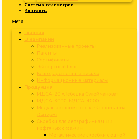
Система телеметрии
Контакты
Menu
Главная
О компании
Реализованные проекты
Патенты
Сертификаты
Экспертный блог
Благодарственные письма
Информационные материалы
Продукция
МДСА-20 «Лебёдка Сулейманова»
МДСА-3000, МДСА-4000
Модуль автономного электропитания
«Сатурн»
Скребки для депарафинизации
нефтяных скважин
Металлические скребки с одной