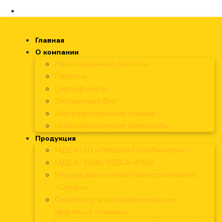
Главная
О компании
Реализованные проекты
Патенты
Сертификаты
Экспертный блог
Благодарственные письма
Информационные материалы
Продукция
МДСА-20 «Лебёдка Сулейманова»
МДСА-3000, МДСА-4000
Модуль автономного электропитания
«Сатурн»
Скребки для депарафинизации
нефтяных скважин